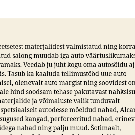
eetsetest materjalidest valmistatud ning korra
tud salong muudab iga auto väärtuslikumak
maks. Veedab ju juht kogu oma autosõidu aja
is. Tasub ka kaaluda tellimustööd uue auto
isel, olenevalt auto margist ning soovidest o
eale hind soodsam tehase pakutavast nahksisu
aterjalide ja võimaluste valik tunduvalt
 spetsiaalselt autodesse mõeldud nahad, Alca
ugused kangad, perforeeritud nahad, erinev
fidega nahad ning palju muud. Šotimaalt,