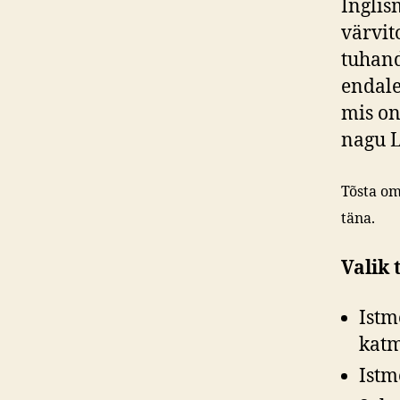
Inglis
värvit
tuhand
endale
mis on
nagu L
Tõsta om
täna.
Valik
Istm
katm
Istm