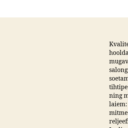
Kvalit
hoolda
mugava
salong
soetam
tihtip
ning m
laiem:
mitmes
reljee