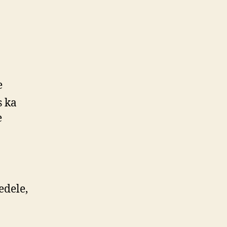
e
s ka
e
edele,