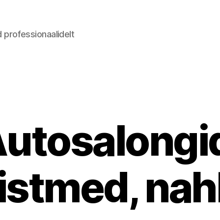
d professionaalidelt
Categories
utosalongi
istmed, nah