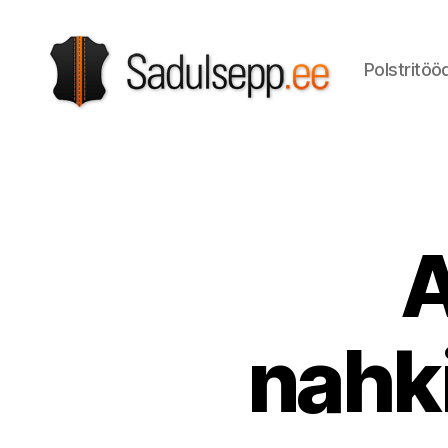
Polstritöö
Sadulsepp
A
nahk