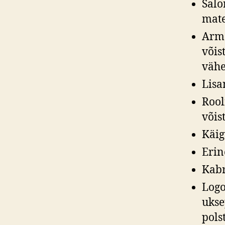
Salo
mate
Arma
võis
väh
Lisa
Rool
võis
Käig
Erin
Kabr
Logo
ukse
pols