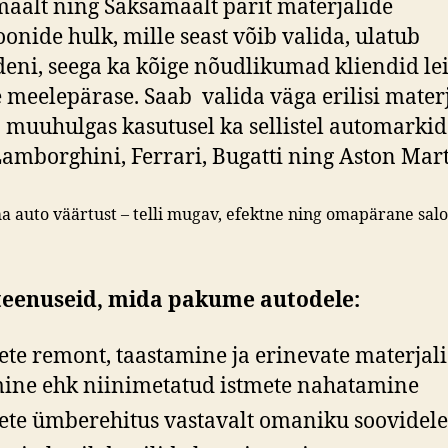
maalt ning Saksamaalt pärit materjalide
oonide hulk, mille seast võib valida, ulatub
eni, seega ka kõige nõudlikumad kliendid le
 meelepärase. Saab valida väga erilisi materj
 muuhulgas kasutusel ka sellistel automarkid
amborghini, Ferrari, Bugatti ning Aston Mart
a auto väärtust – telli mugav, efektne ning omapärane sal
 teenuseid, mida pakume autodele:
ete remont, taastamine ja erinevate materjal
ine ehk niinimetatud istmete nahatamine
ete ümberehitus vastavalt omaniku soovidele