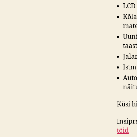
LCD 
Kõla
mate
Uuni
taas
Jala
Istm
Auto
näit
Küsi h
Insipr
töid