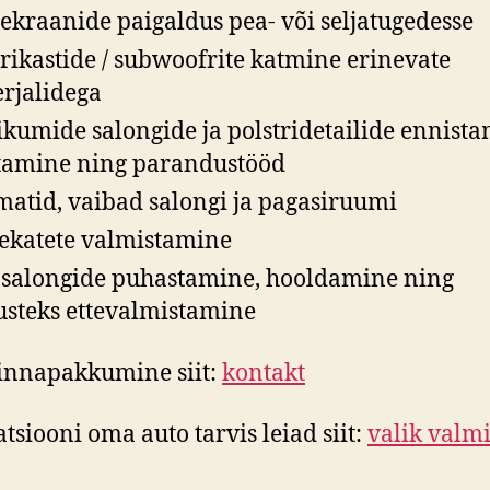
ekraanide paigaldus pea- või seljatugedesse
rikastide / subwoofrite katmine erinevate
rjalidega
kumide salongide ja polstridetailide ennista
tamine ning parandustööd
matid, vaibad salongi ja pagasiruumi
ekatete valmistamine
salongide puhastamine, hooldamine ning
usteks ettevalmistamine
innapakkumine siit:
kontakt
atsiooni oma auto tarvis leiad siit:
valik valm