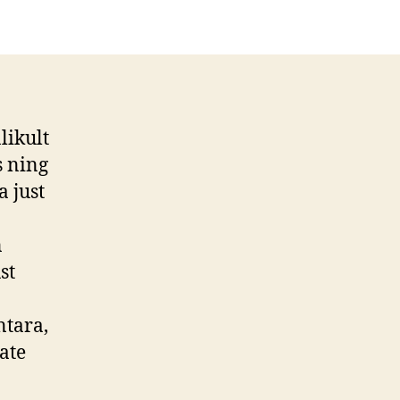
likult
s ning
 just
n
st
ntara,
ate