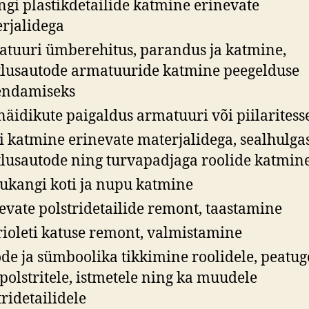
ngi plastikdetailide katmine erinevate
rjalidega
tuuri ümberehitus, parandus ja katmine,
tlusautode armatuuride katmine peegelduse
endamiseks
näidikute paigaldus armatuuri või piilaritess
i katmine erinevate materjalidega, sealhulga
tlusautode ning turvapadjaga roolide katmin
ukangi koti ja nupu katmine
evate polstridetailide remont, taastamine
ioleti katuse remont, valmistamine
de ja sümboolika tikkimine roolidele, peatug
polstritele, istmetele ning ka muudele
tridetailidele