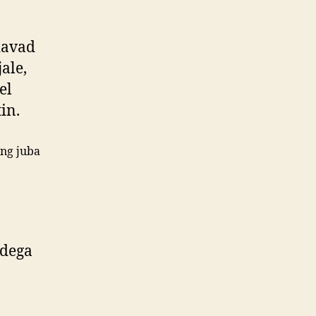
iavad
ale,
el
in.
ong juba
idega